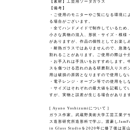
【素材】工芸用ソーダガラス
【備考】
・ご使用のモニターやご覧になる環境に
る場合がございます。
・全てハンドメイドで制作しているため
小さな異物の混入、形状・サイズ・模様
がありますが、作品の個性としてお楽し
・耐熱ガラスではありませんので、急激
割れることがあります。ご使用の際は十
・お手入れは手洗いをおすすめします。
スを傷つける恐れのある研磨剤入りスポ
用は破損の原因となりますので使用しな
・電子レンジ・オーブン等での使用をし
・サイズはそれぞれの最大値を記載して
すが、実物と誤差が生じる場合がありま
[ Ayano Yoshizumiについて ]
ガラス作家。武蔵野美術大学工芸工業デ
ス造形研究所造形科で学ぶ。渡豪しJamFactory A
in Glass Studioを2020年に修了