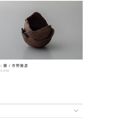
3：層 / 市野雅彦
98,000