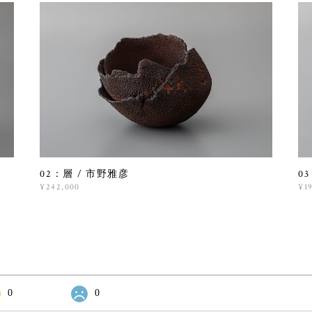
02：層 / 市野雅彦
0
¥242,000
¥1
0
0