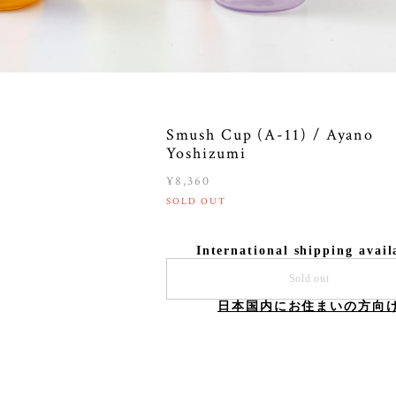
Smush Cup (A-11) / Ayano
Yoshizumi
¥8,360
SOLD OUT
International shipping avail
Sold out
日本国内にお住まいの方向