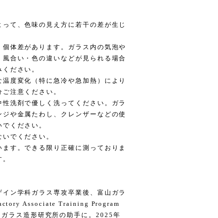
よって、色味の見え方に若干の差が生じ
、個体差があります。ガラス内の気泡や
・風合い・色の違いなどが見られる場合
みください。
な温度変化（特に急冷や急加熱）により
分ご注意ください。
中性洗剤で優しく洗ってください。ガラ
ンジや金属たわし、クレンザーなどの使
いでください。
ないでください。
います。できる限り正確に測っておりま
す。
ザイン学科ガラス専攻卒業後、富山ガラ
ssociate Training Program
後は富山ガラス造形研究所の助手に。2025年