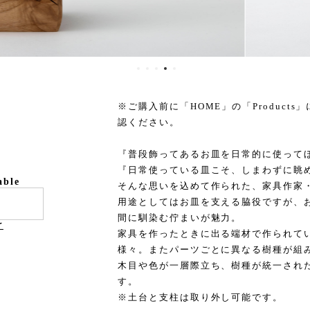
※ご購入前に「HOME」の「Products」に
認ください。
『普段飾ってあるお皿を日常的に使って
『日常使っている皿こそ、しまわずに眺
able
そんな思いを込めて作られた、家具作家
用途としてはお皿を支える脇役ですが、
間に馴染む佇まいが魅力。
け
家具を作ったときに出る端材で作られて
様々。またパーツごとに異なる樹種が組
木目や色が一層際立ち、樹種が統一され
す。
※土台と支柱は取り外し可能です。