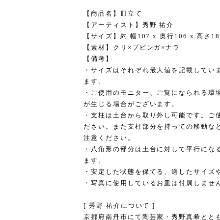
【商品名】皿立て
【アーティスト】秀野 祐介
【サイズ】約 幅107 x 奥行106 x 高さ
【素材】クリ×ブビンガ×ナラ
【備考】
・サイズはそれぞれ最大値を記載してい
ます。
・ご使用のモニター、ご覧になられる環
が生じる場合がございます。
・支柱は土台から取り外し可能です。ご
ださい。また支柱部分を持っての移動な
注意ください。
・八角形の部分は土台に対して平行にな
ます。
・安定した状態を保てる、適したサイズ
・写真に使用しているお皿は付属しませ
[ 秀野 祐介について ]
京都府南丹市にて陶芸家・秀野真希とと