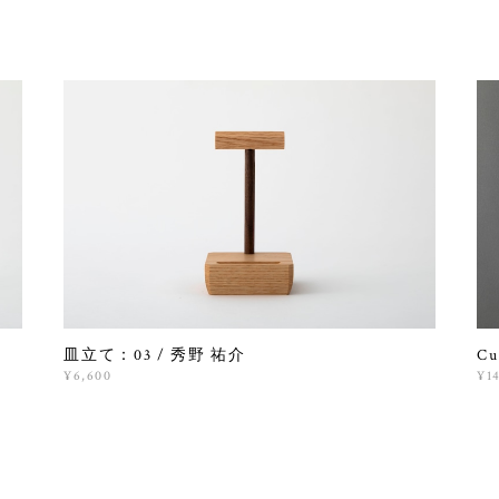
皿立て：03 / 秀野 祐介
Cu
¥6,600
¥1