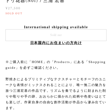
トリ花器(N01) / 三浦 宏基
¥27,500
SOLD OUT
International shipping available
Sold out
日本国内にお住まいの方向け
※ご購入前に「HOME」の「Products」にある「Shopping
guide」を必ずご確認ください。
野焼きによるプリミティブなテクスチャーとモチーフのユニ
ークな表情がミックスされることにより、唯一無二の魅力を
放つ三浦宏基の作品です。リズムを奏でるように刻まれた削
りや彫りや手の跡、おおらかに描かれた絵柄や色使いはとて
も楽しげ。作家自身の自由な創作活動が作品から滲み出てい
ます。