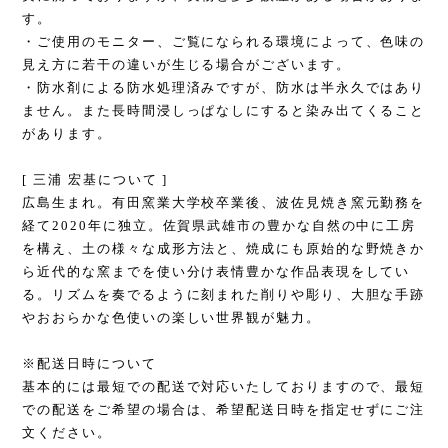
す。
・ご使用のモニター、ご覧になられる環境によって、色味の
見え方に若干の違いが生じる場合がございます。
・防水剤による防水処理済みですが、防水は半永久ではあり
ません。また長時間浸しっぱなしにすると染み出てくること
があります。
[ 三浦 宏基について ]
広島生まれ。有田窯業大学校卒業後、波佐見焼き窯元勤務を
経て2020年に独立。佐賀県武雄市の豊かな自然の中に工房
を構え、土の様々な成形方法と、焼成にも原始的な野焼きか
ら近代的な窯までを使い分け表情豊かな作品表現をしてい
る。リズムを奏でるように刻まれた削りや彫り、大胆な手跡
やおおらかな色使いの楽しい世界観が魅力。
※配送日時について
基本的には最短での配送で対応いたしておりますので、最短
での配送をご希望の場合は、希望配送日時を指定せずにご注
文ください。