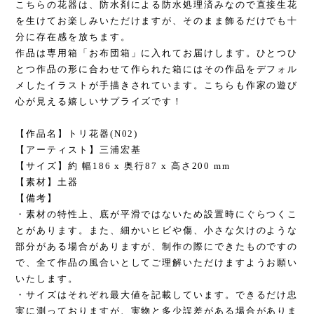
こちらの花器は、防水剤による防水処理済みなので直接生花
を生けてお楽しみいただけますが、そのまま飾るだけでも十
分に存在感を放ちます。
作品は専用箱「お布団箱」に入れてお届けします。ひとつひ
とつ作品の形に合わせて作られた箱にはその作品をデフォル
メしたイラストが手描きされています。こちらも作家の遊び
心が見える嬉しいサプライズです！
【作品名】トリ花器(N02)
【アーティスト】三浦宏基
【サイズ】約 幅186 x 奥行87 x 高さ200 mm
【素材】土器
【備考】
・素材の特性上、底が平滑ではないため設置時にぐらつくこ
とがあります。また、細かいヒビや傷、小さな欠けのような
部分がある場合がありますが、制作の際にできたものですの
で、全て作品の風合いとしてご理解いただけますようお願い
いたします。
・サイズはそれぞれ最大値を記載しています。できるだけ忠
実に測っておりますが、実物と多少誤差がある場合がありま