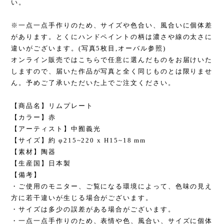
い。
※一点一点手作りのため、サイズや色合い、風合いに個体差
があります。とくにハンドペイントの柄は濃さや線の太さに
違いがございます。(写真5枚目,オーバル参照)
オンライン販売ではこちらで任意に選んだものをお届けいた
しますので、届いた作品が写真と全く同じものとは限りませ
ん。予めご了承いただいた上でご注文ください。
【商品名】リムプレート
【カラー】赤
【アーティスト】中囿義光
【サイズ】約 φ215~220 x H15~18 mm
【素材】陶器
【生産国】日本製
【備考】
・ご使用のモニター、ご覧になる環境によって、色味の見え
方に若干違いが生じる場合がございます。
・サイズは多少の誤差がある場合がございます。
・一点一点手作りのため、表情や色、風合い、サイズに個体