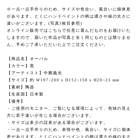
※一点一点手作りのため、サイズや色合い、風合いに個体差
があります。とくにハンドペイントの柄は濃さや線の太さに
違いがございます。(写真3枚目参照)
オンライン販売ではこちらで任意に選んだものをお届けいた
しますので、届いた作品が写真と全く同じものとは限りませ
ん。予めご了承いただいた上でご注文ください。
【商品名】オーバル
【カラー】黒
【アーティスト】中囿義光
【サイズ】約 W197~200 x D152~158 x H20~23 mm
【素材】陶器
【生産国】日本製
【備考】
・ご使用のモニター、ご覧になる環境によって、色味の見え
方に若干違いが生じる場合がございます。
・サイズは多少の誤差がある場合がございます。
・一点一点手作りのため、表情や色、風合い、サイズに個体
差があります。とくにハンドペイントの柄は濃さや線の太さ