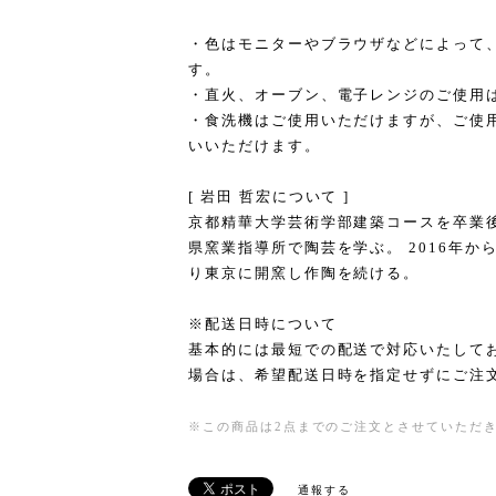
・色はモニターやブラウザなどによって
す。
・直火、オーブン、電子レンジのご使用
・食洗機はご使用いただけますが、ご使
いいただけます。
[ 岩田 哲宏について ]
京都精華大学芸術学部建築コースを卒業
県窯業指導所で陶芸を学ぶ。 2016年から
り東京に開窯し作陶を続ける。
※配送日時について
基本的には最短での配送で対応いたして
場合は、希望配送日時を指定せずにご注
※この商品は2点までのご注文とさせていただ
通報する