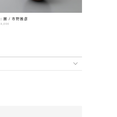
3：層 / 市野雅彦
98,000