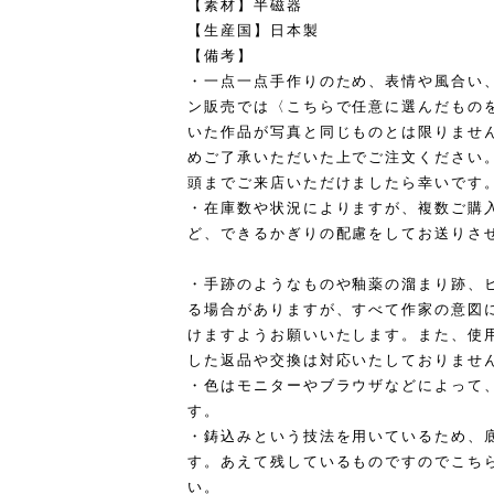
【素材】半磁器
【生産国】日本製
【備考】
・一点一点手作りのため、表情や風合い
ン販売では〈こちらで任意に選んだもの
いた作品が写真と同じものとは限りませ
めご了承いただいた上でご注文ください
頭までご来店いただけましたら幸いです
・在庫数や状況によりますが、複数ご購
ど、できるかぎりの配慮をしてお送りさ
・手跡のようなものや釉薬の溜まり跡、
る場合がありますが、すべて作家の意図
けますようお願いいたします。また、使
した返品や交換は対応いたしておりませ
・色はモニターやブラウザなどによって
す。
・鋳込みという技法を用いているため、
す。あえて残しているものですのでこち
い。