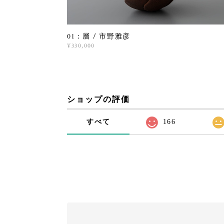
01：層 / 市野雅彦
¥330,000
ショップの評価
すべて
166